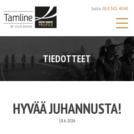
Skip
Soita:
010 501 4040
to
content
TIEDOTTEET
HYVÄÄ JUHANNUSTA!
18.6.2026