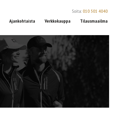
Soita:
010 501 4040
Ajankohtaista
Verkkokauppa
Tilausmaailma