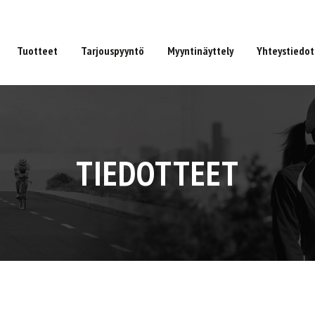
Tuotteet
Tarjouspyyntö
Myyntinäyttely
Yhteystiedot
TIEDOTTEET