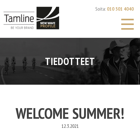
Skip
Soita:
010 501 4040
to
content
TIEDOTTEET
WELCOME SUMMER!
12.3.2021